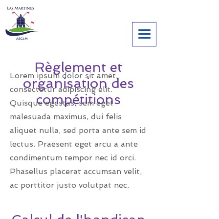
Règlement et
Lorem ipsum dolor sit amet,
organisation des
consectetur adipiscing elit.
compétitions
Quisque egestas, sem eget
malesuada maximus, dui felis
aliquet nulla, sed porta ante sem id
lectus. Praesent eget arcu a ante
condimentum tempor nec id orci.
Phasellus placerat accumsan velit,
ac porttitor justo volutpat nec.