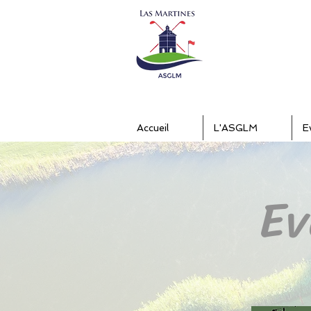
Accueil
L'ASGLM
E
Ev