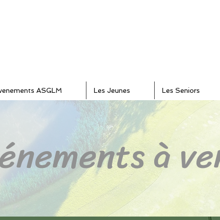
venements ASGLM
Les Jeunes
Les Seniors
énements à ve